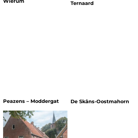
Wierum
Ternaard
Peazens – Moddergat
De Skâns-Oostmahorn