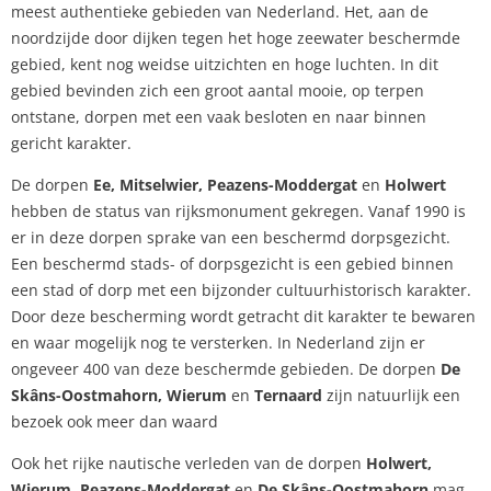
meest authentieke gebieden van Nederland. Het, aan de
noordzijde door dijken tegen het hoge zeewater beschermde
gebied, kent nog weidse uitzichten en hoge luchten. In dit
gebied bevinden zich een groot aantal mooie, op terpen
ontstane, dorpen met een vaak besloten en naar binnen
gericht karakter.
De dorpen
Ee, Mitselwier, Peazens-Moddergat
en
Holwert
hebben de status van rijksmonument gekregen. Vanaf 1990 is
er in deze dorpen sprake van een beschermd dorpsgezicht.
Een beschermd stads- of dorpsgezicht is een gebied binnen
een stad of dorp met een bijzonder cultuurhistorisch karakter.
Door deze bescherming wordt getracht dit karakter te bewaren
en waar mogelijk nog te versterken. In Nederland zijn er
ongeveer 400 van deze beschermde gebieden. De dorpen
De
Skâns-Oostmahorn, Wierum
en
Ternaard
zijn natuurlijk een
bezoek ook meer dan waard
Ook het rijke nautische verleden van de dorpen
Holwert,
Wierum, Peazens-Moddergat
en
De Skâns-Oostmahorn
mag