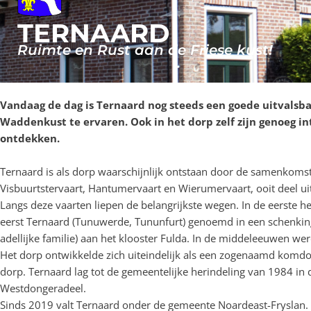
TERNAARD
Ruimte en Rust aan de Friese kust!
Vandaag de dag is Ternaard nog steeds een goede uitvalsba
Waddenkust te ervaren. Ook in het dorp zelf zijn genoeg i
ontdekken.
Ternaard is als dorp waarschijnlijk ontstaan door de samenkomst
Visbuurtstervaart, Hantumervaart en Wierumervaart, ooit deel u
Langs deze vaarten liepen de belangrijkste wegen. In de eerste h
eerst Ternaard (Tunuwerde, Tununfurt) genoemd in een schenking
adellijke familie) aan het klooster Fulda. In de middeleeuwen we
Het dorp ontwikkelde zich uiteindelijk als een zogenaamd komdor
dorp. Ternaard lag tot de gemeentelijke herindeling van 1984 i
Westdongeradeel.
Sinds 2019 valt Ternaard onder de gemeente Noardeast-Fryslan.