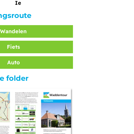
Ie
ngsroute
Wandelen
Fiets
Auto
 folder