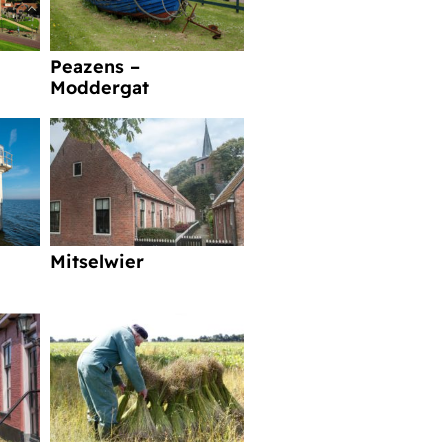
Peazens –
Moddergat
Mitselwier