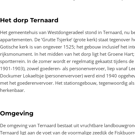
Het dorp Ternaard
Het gemeentehuis van Westdongeradeel stond in Ternaard, nu be
appartementen. De ‘Grutte Tsjerke’ (grote kerk) staat tegenover
Gotische kerk is van ongeveer 1525; het gebouw inclusief het inte
rijksmonument. In het midden van het dorp ligt het Groene Hart;
sportterrein. In de zomer wordt er regelmatig gekaatst tijdens d
1901-1903), zowel goederen- als personenvervoer, liep vanaf L
Dockumer Lokaeltsje (personenvervoer) werd eind 1940 opgehev
met het goederenvervoer. Het stationsgebouw, tegenwoordig als 
herkenbaar.
Omgeving
De omgeving van Ternaard bestaat uit vruchtbare landbouwgro
Ternaard ligt aan de voet van de voormalige zeedijk de Fiskbuorre