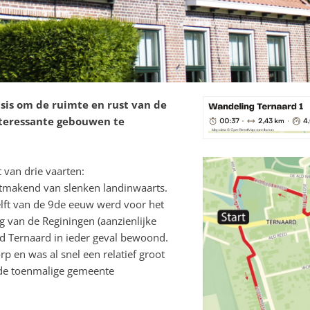
sis om de ruimte en rust van de
nteressante gebouwen te
 van drie vaarten:
itmakend van slenken landinwaarts.
elft van de 9de eeuw werd voor het
 van de Reginingen (aanzienlijke
rd Ternaard in ieder geval bewoond.
p en was al snel een relatief groot
n de toenmalige gemeente