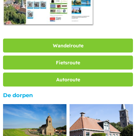
Wandelroute
Fietsroute
Autoroute
De dorpen