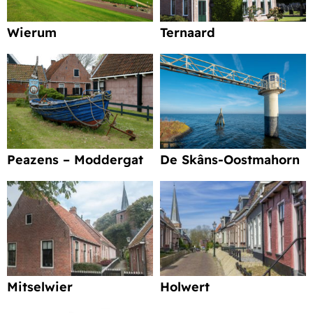
Wierum
Ternaard
Peazens – Moddergat
De Skâns-Oostmahorn
Mitselwier
Holwert