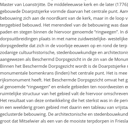
Master van Loanstrjitte. De middeleeuwse kerk en de later (177
gebouwde Doarpstsjerke vormde daarvan het centrale punt. Aanv
bebouwing zich aan de noordkant van de kerk, maar in de loop va
terpgebied bebouwd. Het merendeel van de bebouwing was daarbi
paden en stegen binnen de hiervoor genoemde “ringwegen”. In 
dorpsuitbreidingen plaats in met name zuidwestelijke- westelijke-
dorpsgedeelte dat zich in de voorbije eeuwen op en rond de terp 
zodanige cultuurhistorische, stedenbouwkundige en architectoni
aangewezen als Beschermd Dorpsgezicht in de zin van de Monu
Binnen het Beschermde Dorpsgezicht wordt is de Doarpstsjerke m
monumentale bomenkrans (linden) het centrale punt. Het is mee
rijksmonument heeft. Het Beschermde Dorpsgezicht omvat het ge
al genoemde “ringwegen” en enkele gebieden ten noordwesten e
ruimtelijke structuur van het gebied valt de hiervoor omschreven 
Het resultaat van deze ontwikkeling die het sterkst was in de pe
in een weelderig groen gebied met daarin een tableau van vrijst
geclusterde bebouwing. De architectonische en stedenbouwkundi
groot dat Mitselwier als een van de mooiste terpdorpen in Frie