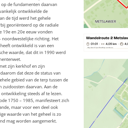
6) op de fundamenten daarvan
ankelijk ontwikkelde de
n de tijd werd het gehele
j georiënteerd op de radiale
de 19e en 20e eeuw vonden
 noordwestelijke richting. Het
heeft ontwikkeld is van een
sche waarde, dat dit in 1990 werd
mentenwet.
et zijn kerkhof en zijn
 daarom dat deze de status van
hele gebied van de terp tussen de
n zuidoosten daarvan. Aan de
ontwikkeling steeds af te lezen.
riode 1750 – 1985, manifesteert zich
aande, maar voor een deel ook
ge waarde van het geheel is zo
sland mag worden aangemerkt.