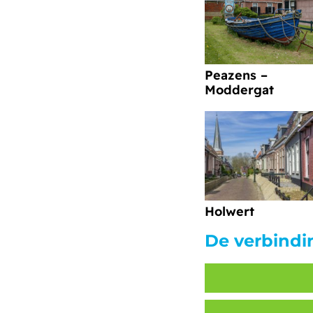
Peazens –
Moddergat
Holwert
De verbindi