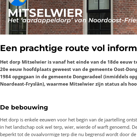
MITSELWIER
Het ‘aardappeldorp’ van Noordoost-Frie
Een prachtige route vol inform
Het dorp Mitselwier is vanaf het einde van de 18de eeuw t
20e eeuw hoofdplaats geweest van de gemeente Oost-Donge
1984 opgegaan in de gemeente Dongeradeel (inmiddels op
Noardeast-Fryslân), waarmee Mitselwier zijn status als hoo
De bebouwing
Het dorp is enkele eeuwen voor het begin van de jaartelling ont
in het landschap ook wel terp, wier, wierde of warft genoemd. De
beperkt tot de ovaalvormige terp die nu begrensd wordt door de 