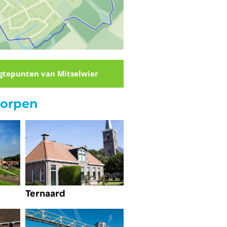
ogtepunten van Mitselwier
dorpen
Ternaard