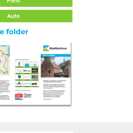
Fiets
Auto
 folder